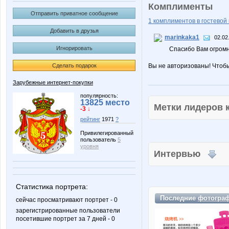
Комплименты
Отправить приватное сообщение
1 комплиментов в гостевой 
Добавить в друзья
marinkaka1
02.02
Игнорировать
Спасибо Вам огромно
Сделать подарок
Вы не авторизованы! Чтоб
Зарубежные интернет-покупки
популярность:
13825 место
Метки лидеров
-3 ↓
рейтинг
1971
?
Привилегированный
пользователь
5
уровня
Интервью
Статистика портрета:
Последние
фотогра
сейчас просматривают портрет - 0
зарегистрированные пользователи
посетившие портрет за 7 дней - 0